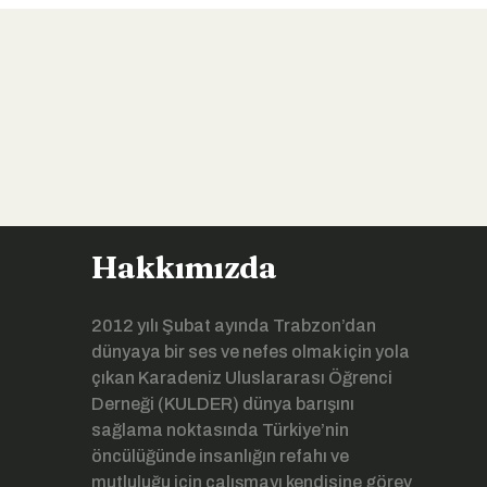
Hakkımızda
2012 yılı Şubat ayında Trabzon’dan
dünyaya bir ses ve nefes olmak için yola
çıkan Karadeniz Uluslararası Öğrenci
Derneği (KULDER) dünya barışını
sağlama noktasında Türkiye’nin
öncülüğünde insanlığın refahı ve
mutluluğu için çalışmayı kendisine görev