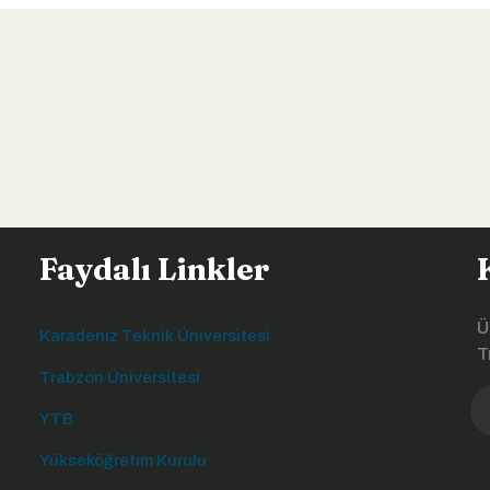
Faydalı Linkler
Ü
Karadeniz Teknik Üniversitesi
T
Trabzon Üniversitesi
YTB
Yükseköğretim Kurulu