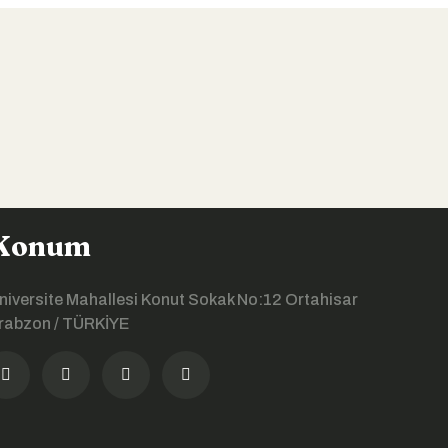
Konum
niversite Mahallesi Konut Sokak No:12 Ortahisar
rabzon / TÜRKİYE