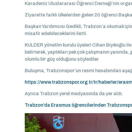
Karadeniz Uluslararası Öğrenci Derneği’nin orga
Ziyarette farklı ülkelerden gelen 20 öğrenci Başka
Başkan Yardımcısı Gedikli, Trabzon’a okumak için 
misafir edebileceklerini iletti.
KULDER yönetim kurulu üyeleri Cihan Bıyıkoğlu i
belirterek, yaptıkları pek çok çalışmanın yanında, 
olumlu bir güç olduğunu söylediler.
Buluşma, Trabzonspor’un resmi hesabından aşağıd
https://www.trabzonspor.org.tr/tr/haberler/er
Ayrıca Trabzon yerel medyasında da yer aldı.
Trabzon’da Erasmus öğrencilerinden Trabzonspor