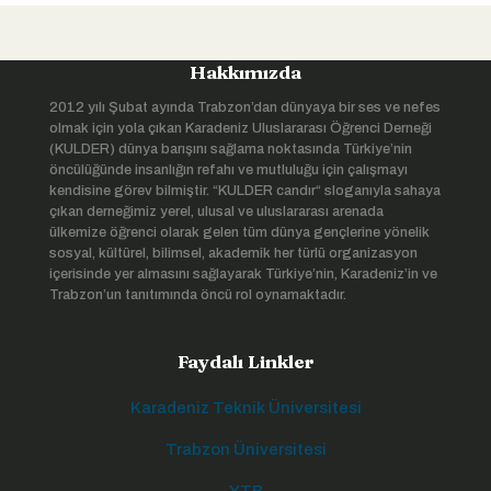
Hakkımızda
2012 yılı Şubat ayında Trabzon’dan dünyaya bir ses ve nefes
olmak için yola çıkan Karadeniz Uluslararası Öğrenci Derneği
(KULDER) dünya barışını sağlama noktasında Türkiye’nin
öncülüğünde insanlığın refahı ve mutluluğu için çalışmayı
kendisine görev bilmiştir. “KULDER candır“ sloganıyla sahaya
çıkan derneğimiz yerel, ulusal ve uluslararası arenada
ülkemize öğrenci olarak gelen tüm dünya gençlerine yönelik
sosyal, kültürel, bilimsel, akademik her türlü organizasyon
içerisinde yer almasını sağlayarak Türkiye’nin, Karadeniz’in ve
Trabzon’un tanıtımında öncü rol oynamaktadır.
Faydalı Linkler
Karadeniz Teknik Üniversitesi
Trabzon Üniversitesi