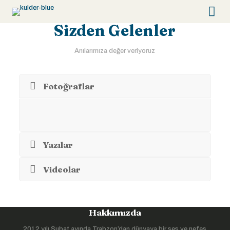
Sizden Gelenler
Anılarımıza değer veriyoruz
Fotoğraflar
Yazılar
Videolar
Hakkımızda
2012 yılı Şubat ayında Trabzon’dan dünyaya bir ses ve nefes