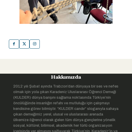
Hakkımızda
2012 yılı Şubat ayında Trabzon’dan dünyaya bir ses ve nefes
olmak için yola çıkan Karadeniz Uluslararası Öğrenci Derneği
(KULDER) dünya barışını sağlama noktasında Türkiye’nin
öncülüğünde insanlığın refahı ve mutluluğu için çalışmayı
kendisine görev bilmiştir. “KULDER candır“ sloganıyla sahaya
çıkan derneğimiz yerel, ulusal ve uluslararası arenada
ülkemize öğrenci olarak gelen tüm dünya gençlerine yönelik
sosyal, kültürel, bilimsel, akademik her türlü organizasyon
içerisinde yer almasını sağlayarak Türkiye’nin, Karadeniz’in ve