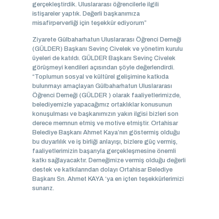
gerçekleştirdik. Uluslararası öğrencilerle ilgili
istişareler yaptık. Değerli başkanımıza
misafirperverliği için teşekkür ediyorum”
Ziyarete Gülbaharhatun Uluslararası Öğrenci Derneği
(GÜLDER) Başkanı Sevinç Civelek ve yönetim kurulu
üyeleri de katıldı. GÜLDER Başkanı Sevinç Civelek
görüşmeyi kendileri açısından şöyle değerlendirdi.
“Toplumun sosyal ve kültürel gelişimine katkıda
bulunmayı amaçlayan Gülbaharhatun Uluslararası
Öğrenci Derneği (GÜLDER ) olarak faaliyetlerimizde,
belediyemizle yapacağımız ortaklıklar konusunun
konuşulması ve başkanımızın yakın ilgisi bizleri son
derece memnun etmiş ve motive etmiştir. Ortahisar
Belediye Başkanı Ahmet Kaya’nın göstermiş olduğu
bu duyarlılık ve iş birliği anlayışı, bizlere güç vermiş,
faaliyetlerimizin başarıyla gerçekleşmesine önemli
katkı sağlayacaktır. Derneğimize vermiş olduğu değerli
destek ve katkılarından dolayı Ortahisar Belediye
Başkanı Sn. Ahmet KAYA ‘ya en içten teşekkürlerimizi
sunarız.