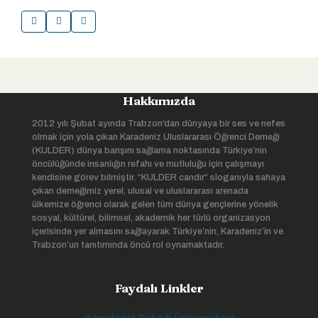
Hakkımızda
2012 yılı Şubat ayında Trabzon’dan dünyaya bir ses ve nefes
olmak için yola çıkan Karadeniz Uluslararası Öğrenci Derneği
(KULDER) dünya barışını sağlama noktasında Türkiye’nin
öncülüğünde insanlığın refahı ve mutluluğu için çalışmayı
kendisine görev bilmiştir. “KULDER candır“ sloganıyla sahaya
çıkan derneğimiz yerel, ulusal ve uluslararası arenada
ülkemize öğrenci olarak gelen tüm dünya gençlerine yönelik
sosyal, kültürel, bilimsel, akademik her türlü organizasyon
içerisinde yer almasını sağlayarak Türkiye’nin, Karadeniz’in ve
Trabzon’un tanıtımında öncü rol oynamaktadır.
Faydalı Linkler