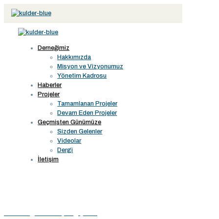
Derneğimiz
Hakkımızda
Misyon ve Vizyonumuz
Yönetim Kadrosu
Haberler
Projeler
Tamamlanan Projeler
Devam Eden Projeler
Geçmişten Günümüze
Sizden Gelenler
Videolar
Dergi
İletişim
Veda Değil Yeni Başlangıçlar…