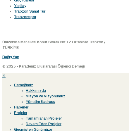
Göç İdaresi
Yeşilay
Trabzon Sanal Tur
Trabzonspor
Konum
Üniversite Mahallesi Konut Sokak No:12 Ortahisar Trabzon /
TÜRKİYE
Bağış Yap
© 2025 - Karadeniz Uluslararası Öğrenci Derneği
✕
Derneğimiz
Hakkımızda
Misyon ve Vizyonumuz
Yönetim Kadrosu
Haberler
Projeler
Tamamlanan Projeler
Devam Eden Projeler
Geçmişten Günümüze