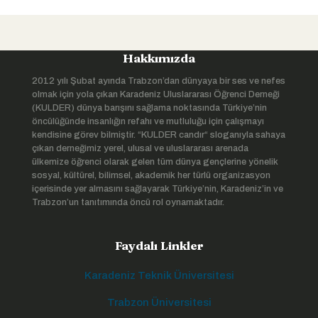
Hakkımızda
2012 yılı Şubat ayında Trabzon’dan dünyaya bir ses ve nefes
olmak için yola çıkan Karadeniz Uluslararası Öğrenci Derneği
(KULDER) dünya barışını sağlama noktasında Türkiye’nin
öncülüğünde insanlığın refahı ve mutluluğu için çalışmayı
kendisine görev bilmiştir. “KULDER candır“ sloganıyla sahaya
çıkan derneğimiz yerel, ulusal ve uluslararası arenada
ülkemize öğrenci olarak gelen tüm dünya gençlerine yönelik
sosyal, kültürel, bilimsel, akademik her türlü organizasyon
içerisinde yer almasını sağlayarak Türkiye’nin, Karadeniz’in ve
Trabzon’un tanıtımında öncü rol oynamaktadır.
Faydalı Linkler
Karadeniz Teknik Üniversitesi
Trabzon Üniversitesi