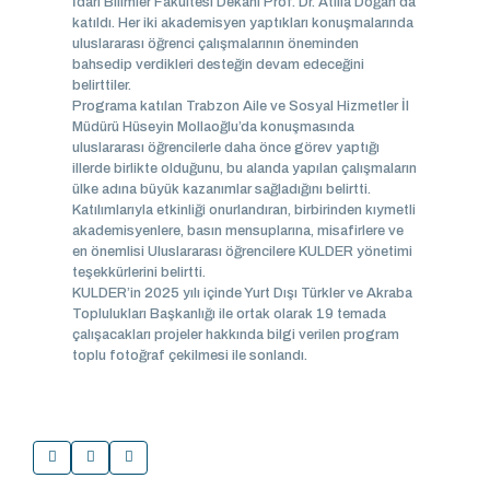
İdari Bilimler Fakültesi Dekanı Prof. Dr. Atilla Doğan da
katıldı. Her iki akademisyen yaptıkları konuşmalarında
uluslararası öğrenci çalışmalarının öneminden
bahsedip verdikleri desteğin devam edeceğini
belirttiler.
Programa katılan Trabzon Aile ve Sosyal Hizmetler İl
Müdürü Hüseyin Mollaoğlu’da konuşmasında
uluslararası öğrencilerle daha önce görev yaptığı
illerde birlikte olduğunu, bu alanda yapılan çalışmaların
ülke adına büyük kazanımlar sağladığını belirtti.
Katılımlarıyla etkinliği onurlandıran, birbirinden kıymetli
akademisyenlere, basın mensuplarına, misafirlere ve
en önemlisi Uluslararası öğrencilere KULDER yönetimi
teşekkürlerini belirtti.
KULDER’in 2025 yılı içinde Yurt Dışı Türkler ve Akraba
Toplulukları Başkanlığı ile ortak olarak 19 temada
çalışacakları projeler hakkında bilgi verilen program
toplu fotoğraf çekilmesi ile sonlandı.