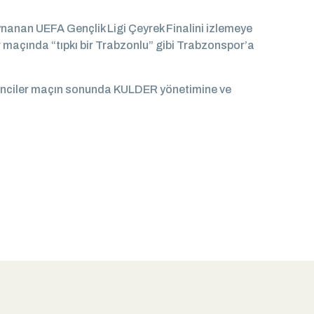
ynanan UEFA Gençlik Ligi Çeyrek Finalini izlemeye
r maçında “tıpkı bir Trabzonlu” gibi Trabzonspor’a
renciler maçın sonunda KULDER yönetimine ve