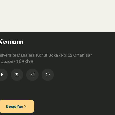
Konum
niversite Mahallesi Konut Sokak No:12 Ortahisar
rabzon / TÜRKİYE
Bağış Yap