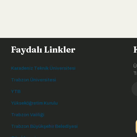
Faydalı Linkler
Ü
Karadeniz Teknik Üniversitesi
T
Trabzon Üniversitesi
YTB
Yükseköğretim Kurulu
Trabzon Valiliği
Trabzon Büyükşehir Belediyesi