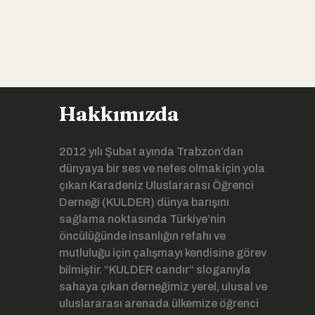
Hakkımızda
2012 yılı Şubat ayında Trabzon’dan
dünyaya bir ses ve nefes olmak için yola
çıkan Karadeniz Uluslararası Öğrenci
Derneği (KULDER) dünya barışını
sağlama noktasında Türkiye’nin
öncülüğünde insanlığın refahı ve
mutluluğu için çalışmayı kendisine görev
bilmiştir. “KULDER candır“ sloganıyla
sahaya çıkan derneğimiz yerel, ulusal ve
uluslararası arenada ülkemize öğrenci