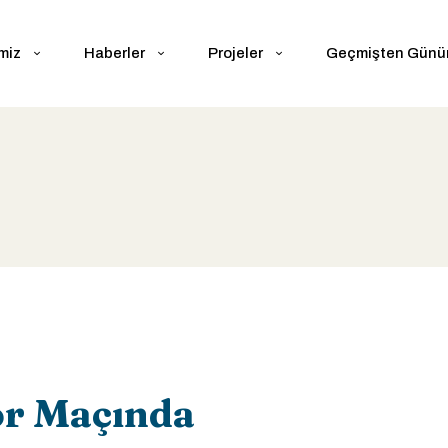
miz
Haberler
Projeler
Geçmişten Gün
or Maçında