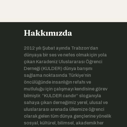
Hakkımızda
2012 yılı Şubat ayında Trabzon’dan
dünyaya bir ses ve nefes olmak için yola
çıkan Karadeniz Uluslararası Öğrenci
Derneği (KULDER) dünya barışını
sağlama noktasında Türkiye’nin
öncülüğünde insanlığın refahı ve
mutluluğu için çalışmayı kendisine görev
bilmiştir. “KULDER candır“ sloganıyla
sahaya çıkan derneğimiz yerel, ulusal ve
uluslararası arenada ülkemize öğrenci
olarak gelen tüm dünya gençlerine yönelik
sosyal, kültürel, bilimsel, akademik her