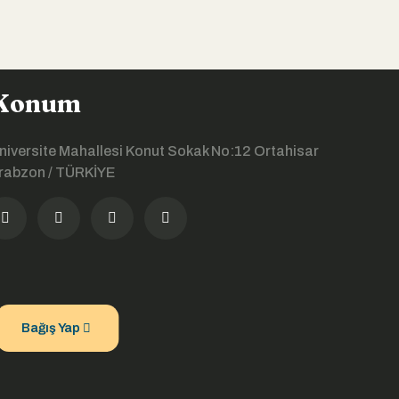
Konum
niversite Mahallesi Konut Sokak No:12 Ortahisar
rabzon / TÜRKİYE
Bağış Yap