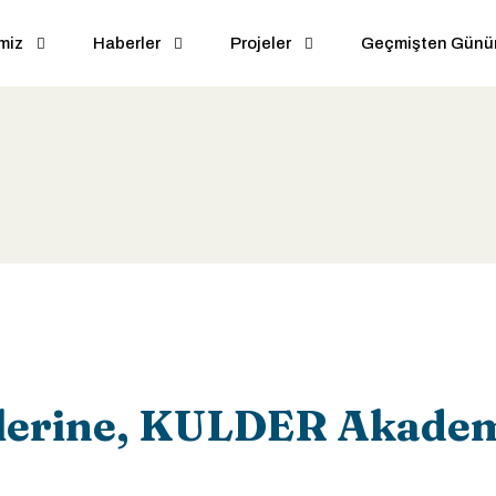
miz
Haberler
Projeler
Geçmişten Gün
lerine, KULDER Akadem