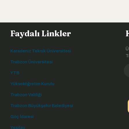
Faydalı Linkler
Ü
Karadeniz Teknik Üniversitesi
T
Trabzon Üniversitesi
YTB
Yükseköğretim Kurulu
Trabzon Valiliği
Trabzon Büyükşehir Belediyesi
Göç İdaresi
Yeşilay