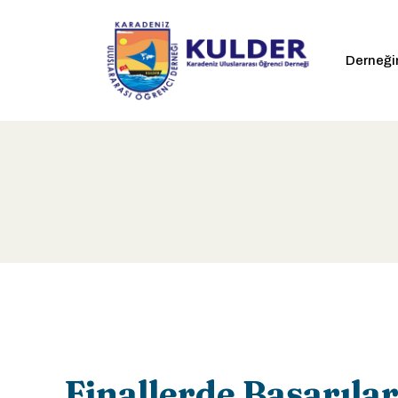
Derneği
Finallerde Başarıla