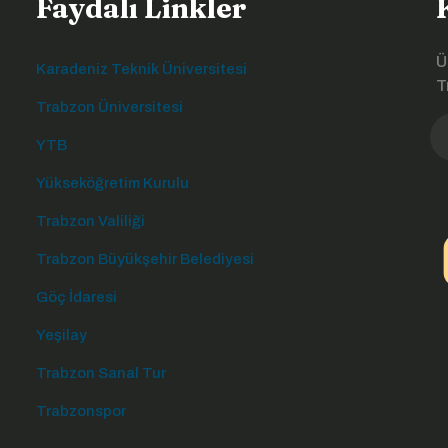
Faydalı Linkler
Ü
Karadeniz Teknik Üniversitesi
T
Trabzon Üniversitesi
YTB
Yükseköğretim Kurulu
Trabzon Valiliği
Trabzon Büyükşehir Belediyesi
Göç İdaresi
Yeşilay
Trabzon Sanal Tur
Trabzonspor