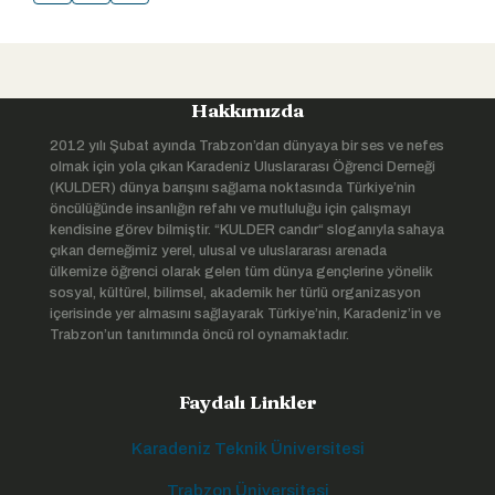
Hakkımızda
2012 yılı Şubat ayında Trabzon’dan dünyaya bir ses ve nefes
olmak için yola çıkan Karadeniz Uluslararası Öğrenci Derneği
(KULDER) dünya barışını sağlama noktasında Türkiye’nin
öncülüğünde insanlığın refahı ve mutluluğu için çalışmayı
kendisine görev bilmiştir. “KULDER candır“ sloganıyla sahaya
çıkan derneğimiz yerel, ulusal ve uluslararası arenada
ülkemize öğrenci olarak gelen tüm dünya gençlerine yönelik
sosyal, kültürel, bilimsel, akademik her türlü organizasyon
içerisinde yer almasını sağlayarak Türkiye’nin, Karadeniz’in ve
Trabzon’un tanıtımında öncü rol oynamaktadır.
Faydalı Linkler
Karadeniz Teknik Üniversitesi
Trabzon Üniversitesi